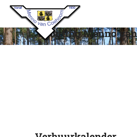
Scouting Menno van
Verhuurkalender