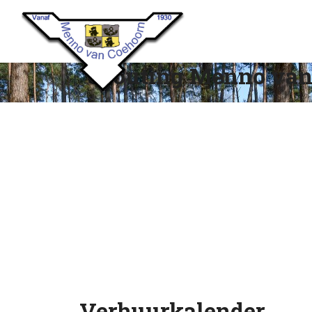
Scouting Menno van
Verhuurkalender