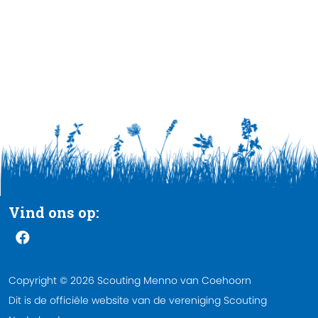
Vind ons op:
Copyright © 2026 Scouting Menno van Coehoorn
Dit is de officiële website van de vereniging Scouting