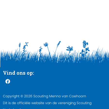
Vind ons op:
Copyright © 2026 Scouting Menno van Coehoorn
Dit is de officiële website van de vereniging Scouting