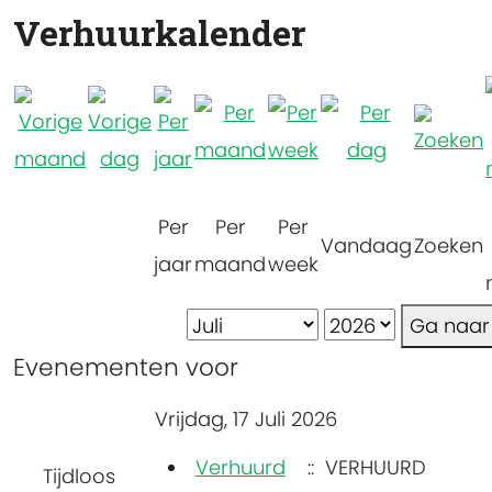
Verhuurkalender
Per
Per
Per
Vandaag
Zoeken
jaar
maand
week
Ga naa
Evenementen voor
Vrijdag, 17 Juli 2026
Verhuurd
:: VERHUURD
Tijdloos