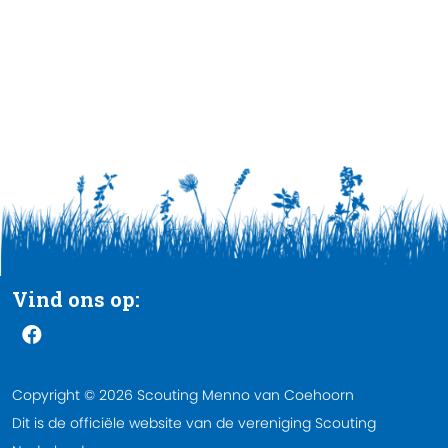
Vind ons op:
Copyright © 2026 Scouting Menno van Coehoorn
Dit is de officiële website van de vereniging Scouting