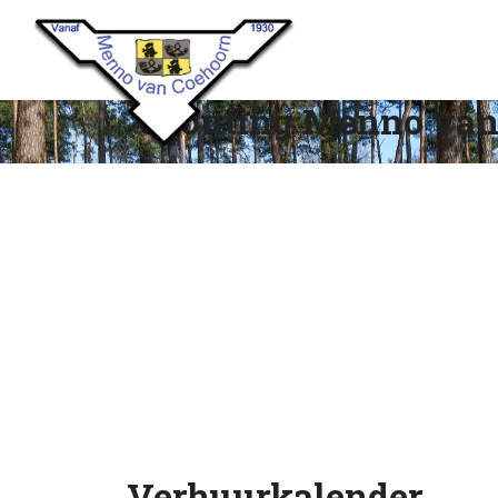
Scouting Menno van
Verhuurkalender