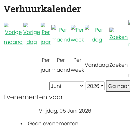
Verhuurkalender
Per
Per
Per
Vandaag
Zoeken
jaar
maand
week
Ga naa
Evenementen voor
Vrijdag, 05 Juni 2026
Geen evenementen