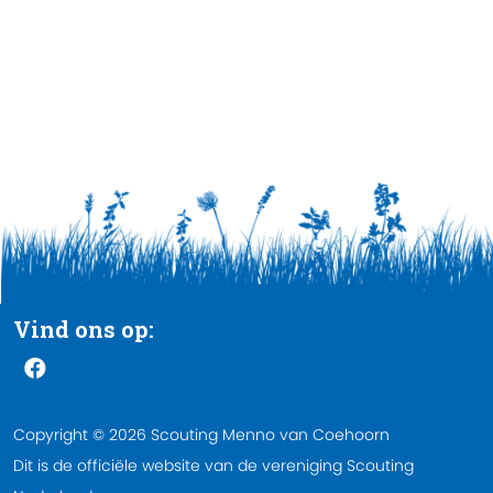
Vind ons op:
Copyright © 2026 Scouting Menno van Coehoorn
Dit is de officiële website van de vereniging Scouting