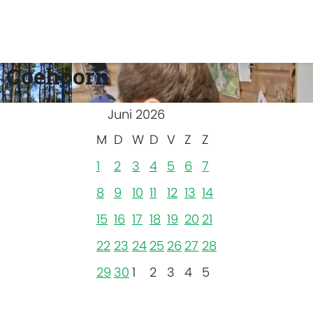
 Coehoorn
Juni 2026
M
D
W
D
V
Z
Z
1
2
3
4
5
6
7
8
9
10
11
12
13
14
15
16
17
18
19
20
21
22
23
24
25
26
27
28
29
30
1
2
3
4
5