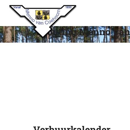
Scouting Menno van
Verhuurkalender