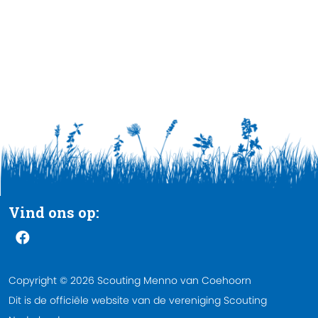
Vind ons op:
Copyright © 2026 Scouting Menno van Coehoorn
Dit is de officiële website van de vereniging Scouting