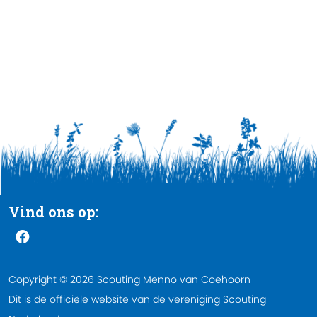
Vind ons op:
Copyright © 2026 Scouting Menno van Coehoorn
Dit is de officiële website van de vereniging Scouting