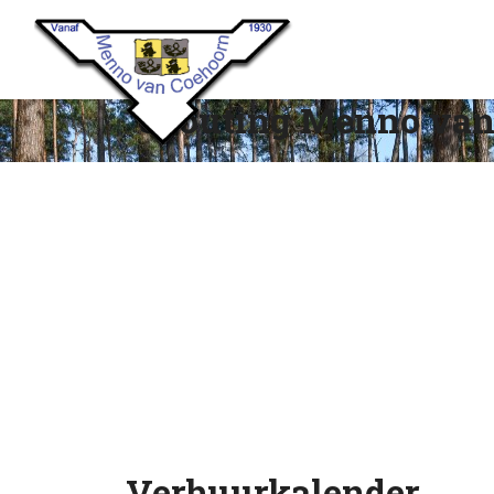
Scouting Menno van
Verhuurkalender