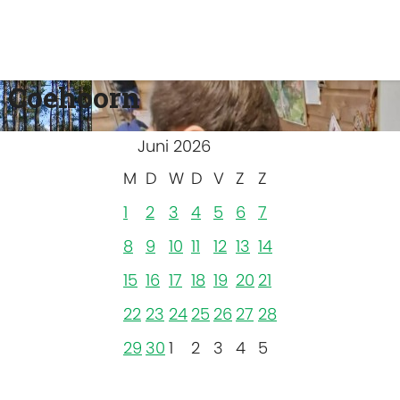
 Coehoorn
Juni 2026
M
D
W
D
V
Z
Z
1
2
3
4
5
6
7
8
9
10
11
12
13
14
15
16
17
18
19
20
21
22
23
24
25
26
27
28
29
30
1
2
3
4
5