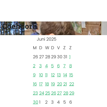
 Coehoorn
Juni 2025
M
D
W
D
V
Z
Z
26
27
28
29
30
31
1
2
3
4
5
6
7
8
9
10
11
12
13
14
15
16
17
18
19
20
21
22
23
24
25
26
27
28
29
30
1
2
3
4
5
6