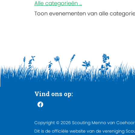
Alle categorieën ...
Toon evenementen van alle categori
Vind ons op:
Copyright © 2026 Scouting Menno van Coehoo
Dit is de officiële website van de vereniging Sco