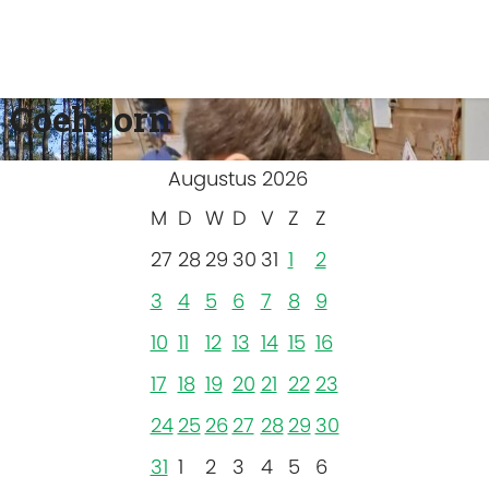
 Coehoorn
Augustus 2026
M
D
W
D
V
Z
Z
27
28
29
30
31
1
2
3
4
5
6
7
8
9
10
11
12
13
14
15
16
17
18
19
20
21
22
23
24
25
26
27
28
29
30
31
1
2
3
4
5
6