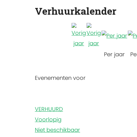
Verhuurkalender
Per jaar
Pe
Evenementen voor
Pagination
VERHUURD
List
Voorlopig
Limit
Niet beschikbaar