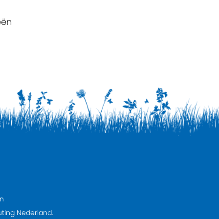
eën
rn
uting Nederland.