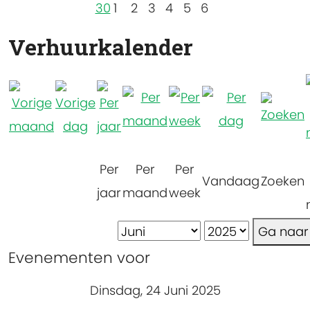
30
1
2
3
4
5
6
Verhuurkalender
Per
Per
Per
Vandaag
Zoeken
jaar
maand
week
Ga naa
Evenementen voor
Dinsdag, 24 Juni 2025