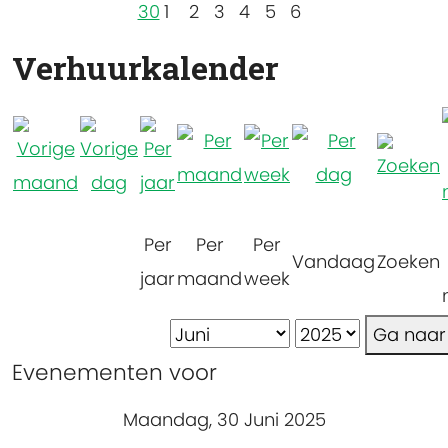
30
1
2
3
4
5
6
Verhuurkalender
Per
Per
Per
Vandaag
Zoeken
jaar
maand
week
Ga naa
Evenementen voor
Maandag, 30 Juni 2025