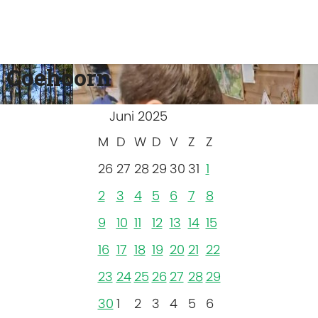
 Coehoorn
Juni 2025
M
D
W
D
V
Z
Z
26
27
28
29
30
31
1
2
3
4
5
6
7
8
9
10
11
12
13
14
15
16
17
18
19
20
21
22
23
24
25
26
27
28
29
30
1
2
3
4
5
6