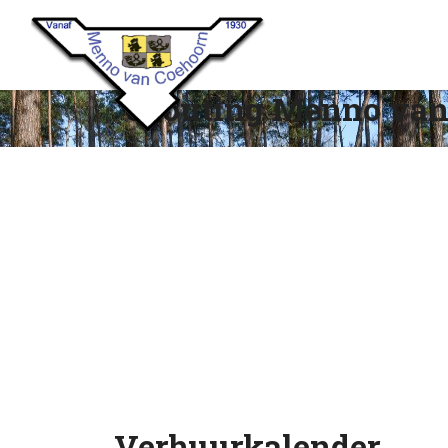
Scouting Menno van
Verhuurkalender