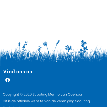
Vind ons op:
Copyright © 2026 Scouting Menno van Coehoorn
Dit is de officiële website van de vereniging Scouting