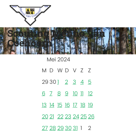
Scouting Menno van
Coehoorn
Mei 2024
M
D
W
D
V
Z
Z
29
30
1
2
3
4
5
6
7
8
9
10
11
12
13
14
15
16
17
18
19
20
21
22
23
24
25
26
27
28
29
30
31
1
2