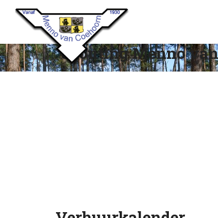
Scouting Menno van
Verhuurkalender