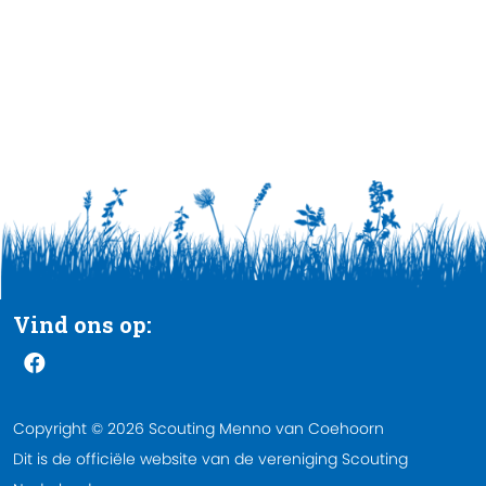
Vind ons op:
Copyright © 2026 Scouting Menno van Coehoorn
Dit is de officiële website van de vereniging Scouting