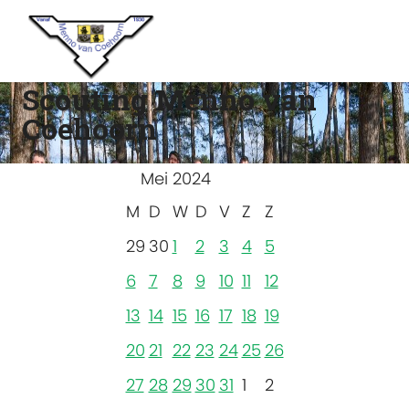
Scouting Menno van
Coehoorn
Mei 2024
M
D
W
D
V
Z
Z
29
30
1
2
3
4
5
6
7
8
9
10
11
12
13
14
15
16
17
18
19
20
21
22
23
24
25
26
27
28
29
30
31
1
2