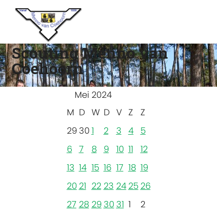
Scouting Menno van
Coehoorn
Mei 2024
M
D
W
D
V
Z
Z
29
30
1
2
3
4
5
6
7
8
9
10
11
12
13
14
15
16
17
18
19
20
21
22
23
24
25
26
27
28
29
30
31
1
2