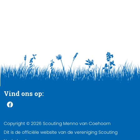
Vind ons op:
Copyright © 2026 Scouting Menno van Coehoorn
Dit is de officiële website van de vereniging Scouting