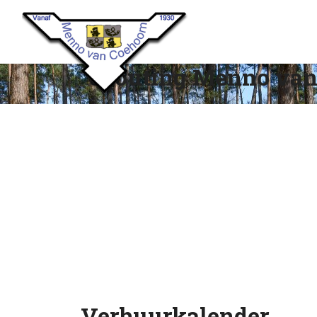
Scouting Menno van
Verhuurkalender