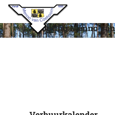
Scouting Menno van
Verhuurkalender