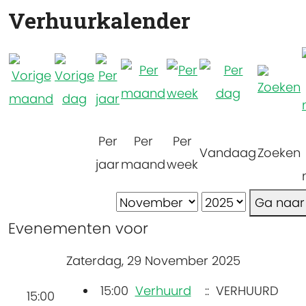
Verhuurkalender
Per
Per
Per
Vandaag
Zoeken
jaar
maand
week
Ga naa
Evenementen voor
Zaterdag, 29 November 2025
15:00
Verhuurd
:: VERHUURD
15:00