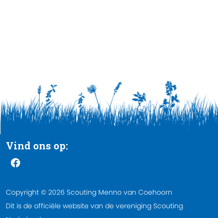
Vind ons op:
Copyright © 2026 Scouting Menno van Coehoorn
Dit is de officiële website van de vereniging Scouting