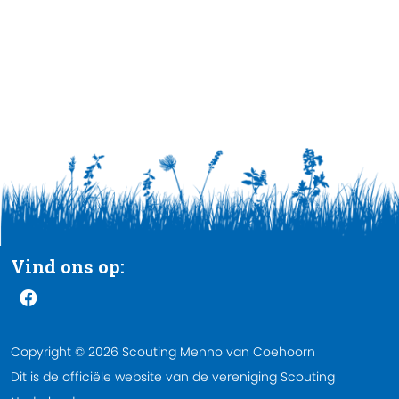
Vind ons op:
Copyright © 2026 Scouting Menno van Coehoorn
Dit is de officiële website van de vereniging Scouting