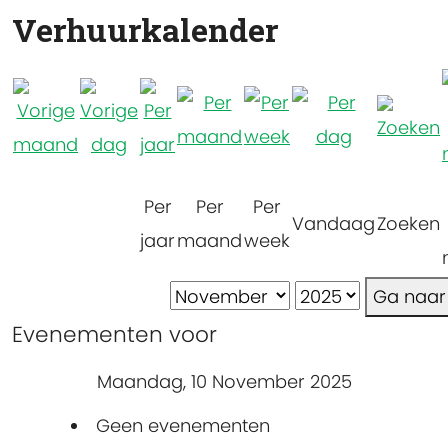
Verhuurkalender
Per
Per
Per
Vandaag
Zoeken
jaar
maand
week
Ga naa
Evenementen voor
Maandag, 10 November 2025
Geen evenementen