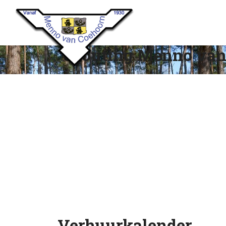
Scouting Menno van
Verhuurkalender