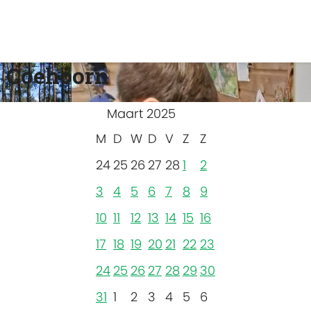
 Coehoorn
Maart 2025
M
D
W
D
V
Z
Z
24
25
26
27
28
1
2
3
4
5
6
7
8
9
10
11
12
13
14
15
16
17
18
19
20
21
22
23
24
25
26
27
28
29
30
31
1
2
3
4
5
6