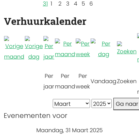
31
1
2
3
4
5
6
Verhuurkalender
Per
Per
Per
Vandaag
Zoeken
jaar
maand
week
Ga naa
Evenementen voor
Maandag, 31 Maart 2025