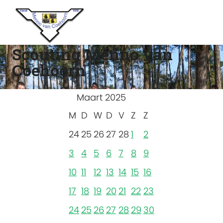
Scouting Menno van
Coehoorn
Maart 2025
M
D
W
D
V
Z
Z
24
25
26
27
28
1
2
3
4
5
6
7
8
9
10
11
12
13
14
15
16
17
18
19
20
21
22
23
24
25
26
27
28
29
30