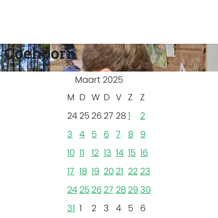
 Coehoorn
Maart 2025
M
D
W
D
V
Z
Z
24
25
26
27
28
1
2
3
4
5
6
7
8
9
10
11
12
13
14
15
16
17
18
19
20
21
22
23
24
25
26
27
28
29
30
31
1
2
3
4
5
6