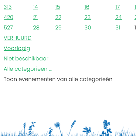
3
13
14
15
16
17
4
20
21
22
23
24
5
27
28
29
30
31
1
VERHUURD
Voorlopig
Niet beschikbaar
Alle categorieën ...
Toon evenementen van alle categorieën