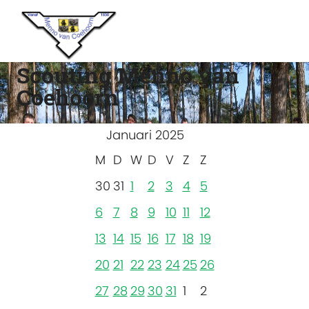
Scouting Menno van
Coehoorn
Januari 2025
M
D
W
D
V
Z
Z
30
31
1
2
3
4
5
6
7
8
9
10
11
12
13
14
15
16
17
18
19
20
21
22
23
24
25
26
27
28
29
30
31
1
2