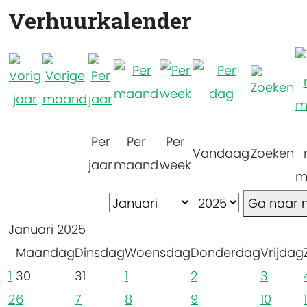
Verhuurkalender
Per
Per
Per
Vandaag
Zoeken
jaar
maand
week
m
Ga naar
Januari 2025
Maandag
Dinsdag
Woensdag
Donderdag
Vrijdag
1
30
31
1
2
3
2
6
7
8
9
10
1