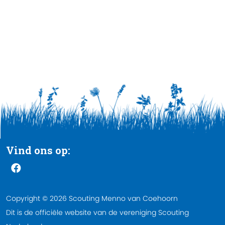
Vind ons op:
Copyright © 2026 Scouting Menno van Coehoorn
Dit is de officiële website van de vereniging Scouting