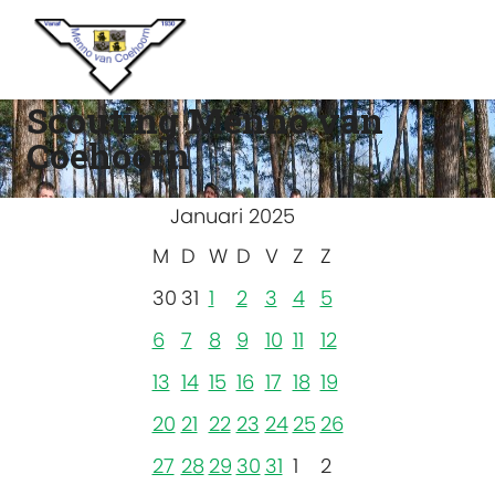
Scouting Menno van
Coehoorn
Januari 2025
M
D
W
D
V
Z
Z
30
31
1
2
3
4
5
6
7
8
9
10
11
12
13
14
15
16
17
18
19
20
21
22
23
24
25
26
27
28
29
30
31
1
2