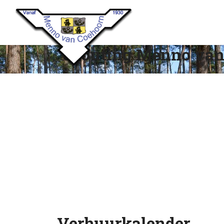
Scouting Menno van
Verhuurkalender