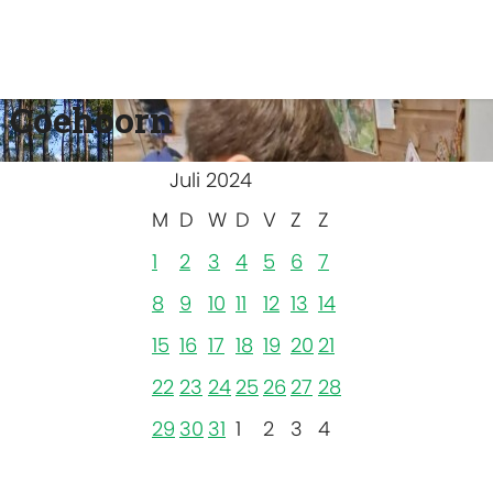
 Coehoorn
Juli 2024
M
D
W
D
V
Z
Z
1
2
3
4
5
6
7
8
9
10
11
12
13
14
15
16
17
18
19
20
21
22
23
24
25
26
27
28
29
30
31
1
2
3
4