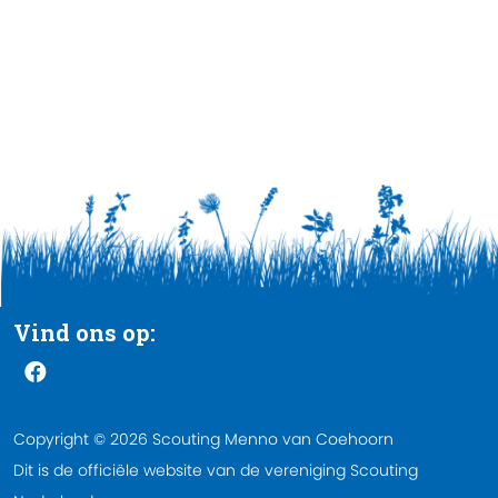
Vind ons op:
Copyright © 2026 Scouting Menno van Coehoorn
Dit is de officiële website van de vereniging Scouting