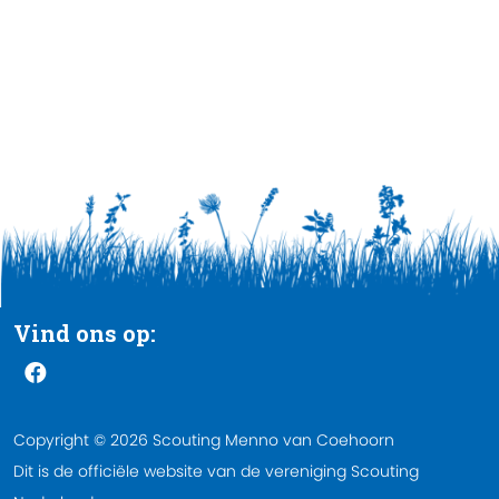
Vind ons op:
Copyright © 2026 Scouting Menno van Coehoorn
Dit is de officiële website van de vereniging Scouting