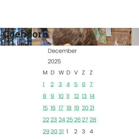
 Coehoorn
December
2025
M
D
W
D
V
Z
Z
1
2
3
4
5
6
7
8
9
10
11
12
13
14
15
16
17
18
19
20
21
22
23
24
25
26
27
28
29
30
31
1
2
3
4