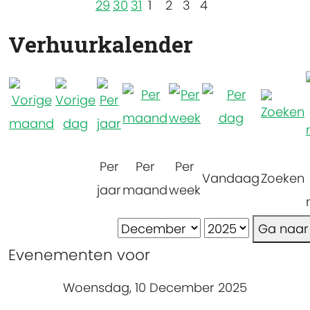
29
30
31
1
2
3
4
Verhuurkalender
Per
Per
Per
Vandaag
Zoeken
jaar
maand
week
Ga naa
Evenementen voor
Woensdag, 10 December 2025