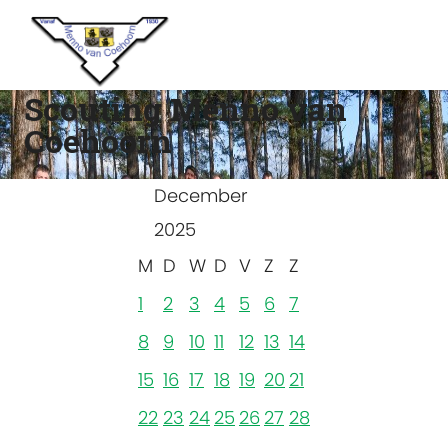
Scouting Menno van
Coehoorn
December
2025
M
D
W
D
V
Z
Z
1
2
3
4
5
6
7
8
9
10
11
12
13
14
15
16
17
18
19
20
21
22
23
24
25
26
27
28