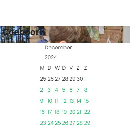
 Coehoorn
December
2024
M
D
W
D
V
Z
Z
25
26
27
28
29
30
1
2
3
4
5
6
7
8
9
10
11
12
13
14
15
16
17
18
19
20
21
22
23
24
25
26
27
28
29