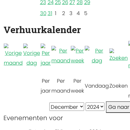
23
24
25
26
27
28
29
30
31
1
2
3
4
5
Verhuurkalender
Per
Per
Per
Vandaag
Zoeken
jaar
maand
week
Ga naa
Evenementen voor