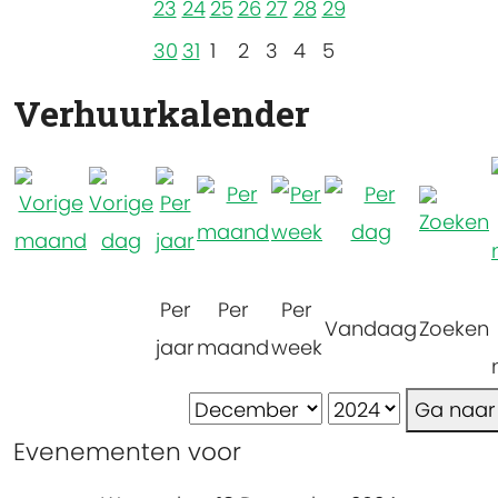
23
24
25
26
27
28
29
30
31
1
2
3
4
5
Verhuurkalender
Per
Per
Per
Vandaag
Zoeken
jaar
maand
week
Ga naa
Evenementen voor