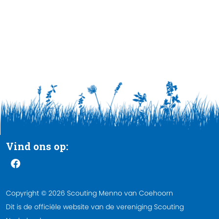
Vind ons op:
Copyright © 2026 Scouting Menno van Coehoorn
Dit is de officiële website van de vereniging Scouting