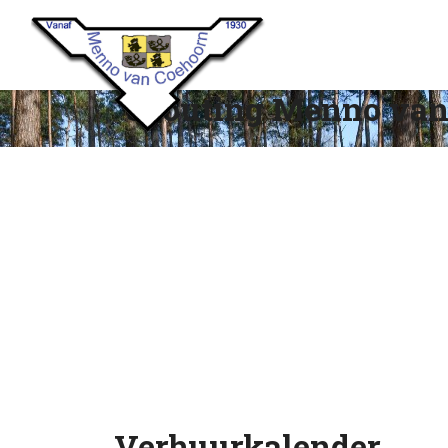
Scouting Menno van
Verhuurkalender