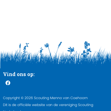
Vind ons op:
Copyright © 2026 Scouting Menno van Coehoorn
Dit is de officiële website van de vereniging Scouting