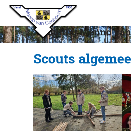
Scouting Menno van
Scouts algeme