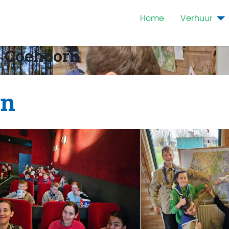
Home
Verhuur
 Coehoorn
en