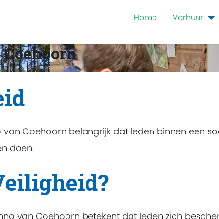
Home
Verhuur
 Coehoorn
eid
van Coehoorn belangrijk dat leden binnen een soc
en doen.
Veiligheid?
Menno van Coehoorn betekent dat leden zich besch