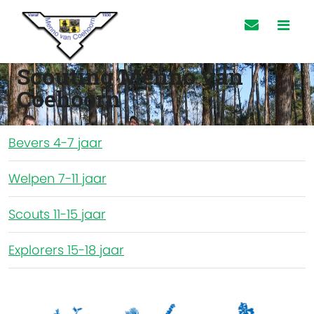
Scouting Menno van
Coehoorn
Bevers 4-7 jaar
Welpen 7-11 jaar
Scouts 11-15 jaar
Explorers 15-18 jaar