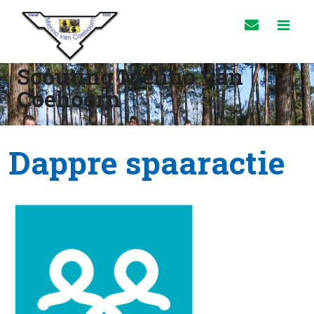
Scouting Menno van
Coehoorn
Dappre spaaractie