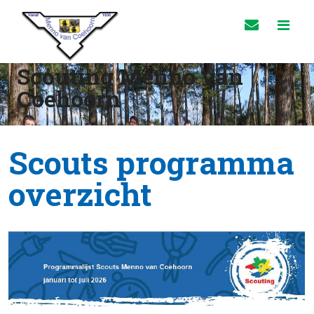
Scouting Menno van
Coehoorn
Scouts programma
overzicht