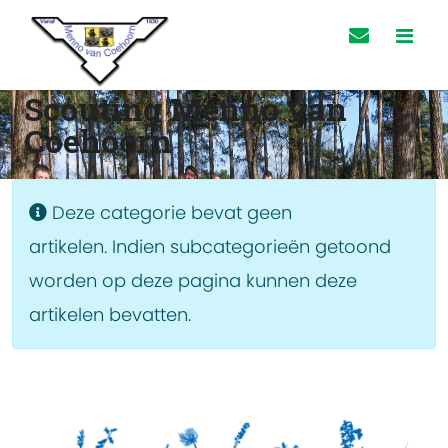
Scouting Menno van
Coehoorn
Toon #
Informatie
Deze categorie bevat geen
artikelen. Indien subcategorieën getoond
worden op deze pagina kunnen deze
artikelen bevatten.