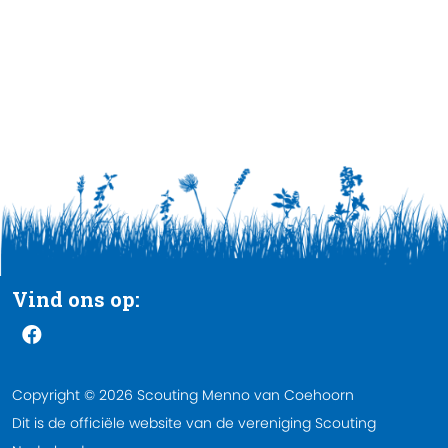
Vind ons op:
Copyright © 2026 Scouting Menno van Coehoorn
Dit is de officiële website van de vereniging Scouting