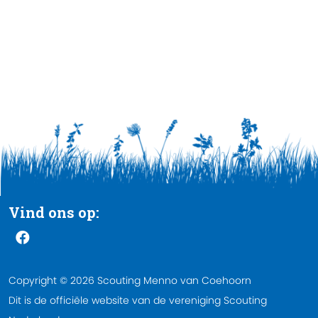
Vind ons op:
Copyright © 2026 Scouting Menno van Coehoorn
Dit is de officiële website van de vereniging Scouting